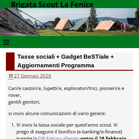
Brigata Scout La Fenice
Tasse sociali + Gadget BeSTiale +
Aggiornamenti Programma
27 Gennaio 2026
Cari/e castori/e, lupetti/e, esploratori/trici, pionieri/e e
rover,
gentili genitori,
vi invio alcune comunicazioni di vario genere:
Vi invio la tassa sociale per quest’anno scout. Vi
prego di eseguire il bonifico (e-banking/e-finance)
tramite la
QR-Fattura allegata
entro il 28 febbraio.