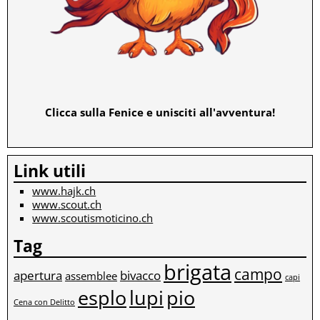
Clicca sulla Fenice e unisciti all'avventura!
Link utili
www.hajk.ch
www.scout.ch
www.scoutismoticino.ch
Tag
brigata
campo
apertura
bivacco
assemblee
capi
esplo
lupi
pio
Cena con Delitto