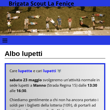
Brigata Scout La Fenice
Albo lupetti
Care
lupette
e cari
lupetti
sabato 23 maggio
svolgeremo un’attività normale in
sede lupetti a
Manno
(Strada Regina 15) dalle
13:30
alle
16:30
.
Chiediamo gentilmente a chi non ha ancora portato i
soldi per i biglietti della lotteria (10fr), di portarli ad