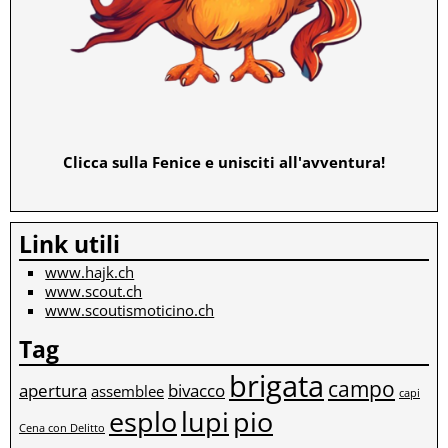
Clicca sulla Fenice e unisciti all'avventura!
Link utili
www.hajk.ch
www.scout.ch
www.scoutismoticino.ch
Tag
brigata
campo
apertura
bivacco
assemblee
capi
esplo
lupi
pio
Cena con Delitto