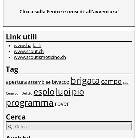
Clicca sulla Fenice e unisciti all'avventura!
Link utili
www.hajk.ch
www.scout.ch
www.scoutismoticino.ch
Tag
brigata
campo
apertura
bivacco
assemblee
capi
esplo
lupi
pio
Cena con Delitto
programma
rover
Cerca