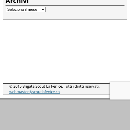
Archivi
© 2015 Brigata Scout La Fenice. Tutti i diritti riservati.
webmaster@scoutlafenice.ch
Notice
: ob_end_flush(): Failed to send buffer of zlib output
compression (1) in
/home/clients/8daacfce632e81e7c2bfa88d30403766/sites/s
coutlafenice.ch/wp-includes/functions.php
on line
5427