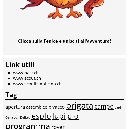
Clicca sulla Fenice e unisciti all'avventura!
Link utili
www.hajk.ch
www.scout.ch
www.scoutismoticino.ch
Tag
brigata
campo
apertura
bivacco
assemblee
capi
esplo
lupi
pio
Cena con Delitto
programma
rover