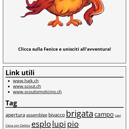
Clicca sulla Fenice e unisciti all'avventura!
Link utili
www.hajk.ch
www.scout.ch
www.scoutismoticino.ch
Tag
brigata
campo
apertura
bivacco
assemblee
capi
esplo
lupi
pio
Cena con Delitto