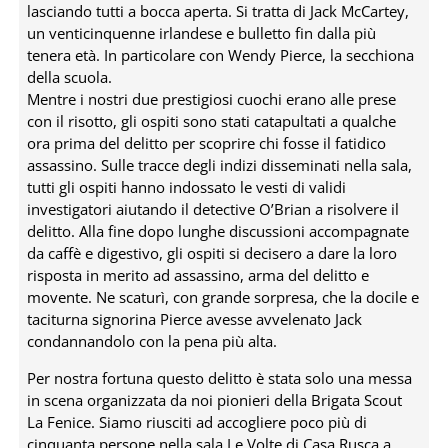
lasciando tutti a bocca aperta. Si tratta di Jack McCartey,
un venticinquenne irlandese e bulletto fin dalla più
tenera età. In particolare con Wendy Pierce, la secchiona
della scuola.
Mentre i nostri due prestigiosi cuochi erano alle prese
con il risotto, gli ospiti sono stati catapultati a qualche
ora prima del delitto per scoprire chi fosse il fatidico
assassino. Sulle tracce degli indizi disseminati nella sala,
tutti gli ospiti hanno indossato le vesti di validi
investigatori aiutando il detective O’Brian a risolvere il
delitto. Alla fine dopo lunghe discussioni accompagnate
da caffè e digestivo, gli ospiti si decisero a dare la loro
risposta in merito ad assassino, arma del delitto e
movente. Ne scaturì, con grande sorpresa, che la docile e
taciturna signorina Pierce avesse avvelenato Jack
condannandolo con la pena più alta.
Per nostra fortuna questo delitto è stata solo una messa
in scena organizzata da noi pionieri della Brigata Scout
La Fenice. Siamo riusciti ad accogliere poco più di
cinquanta persone nella sala Le Volte di Casa Rusca a