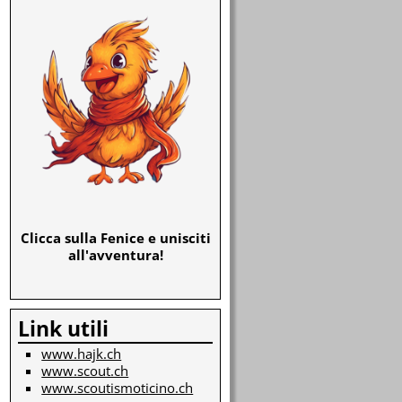
Clicca sulla Fenice e unisciti
all'avventura!
Link utili
www.hajk.ch
www.scout.ch
www.scoutismoticino.ch