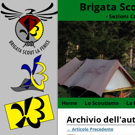
Brigata Sc
- Sezioni 
Home
Lo Scoutismo
La 
Archivio dell'au
←
Articolo Precedente
Navigazione Articoli