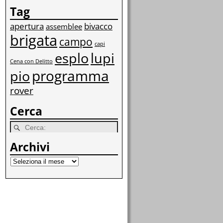
Tag
apertura
bivacco
assemblee
brigata
campo
capi
esplo
lupi
Cena con Delitto
programma
pio
rover
Cerca
Archivi