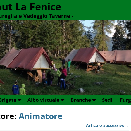
out La Fenice
Cureglia e Vedeggio Taverne -
Brigata
Albo virtuale
Branche
Sedi
Fur
tore:
Animatore
Articolo successivo
→