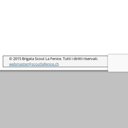
© 2015 Brigata Scout La Fenice. Tutti i diritti riservati.
webmaster@scoutlafenice.ch
Notice
: ob_end_flush(): Failed to send buffer of zlib output
compression (1) in
/home/clients/8daacfce632e81e7c2bfa88d30403766/sites/s
coutlafenice.ch/wp-includes/functions.php
on line
5427
Notice
: ob_end_flush(): Failed to send buffer of zlib output
compression (1) in
/home/clients/8daacfce632e81e7c2bfa88d30403766/sites/s