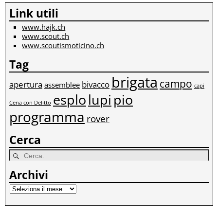
Link utili
www.hajk.ch
www.scout.ch
www.scoutismoticino.ch
Tag
brigata
campo
apertura
bivacco
assemblee
capi
esplo
lupi
pio
Cena con Delitto
programma
rover
Cerca
Archivi